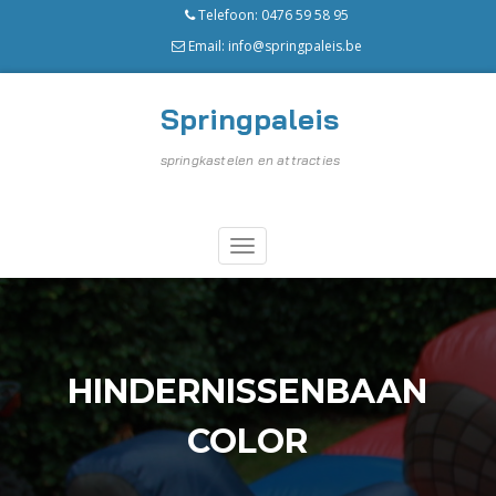
Telefoon: 0476 59 58 95
Email: info@springpaleis.be
Springpaleis
springkastelen en attracties
HINDERNISSENBAAN
COLOR